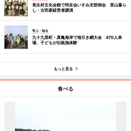
長生村文化会館で同友会いすみ支部例会 里山暮ら
し・古民家経営者講演
学ぶ・知る
九十九里町・真亀海岸で地引き網大会 470人来
場、子どもが伝統漁体験
もっと見る
食べる