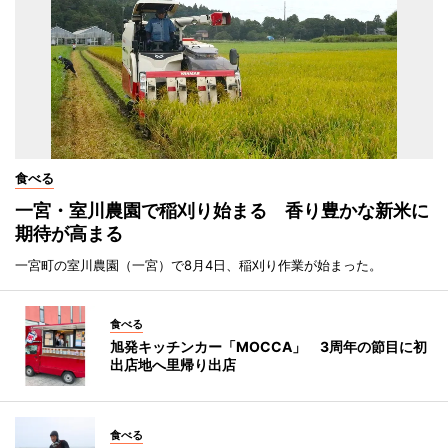
食べる
一宮・室川農園で稲刈り始まる 香り豊かな新米に
期待が高まる
一宮町の室川農園（一宮）で8月4日、稲刈り作業が始まった。
食べる
旭発キッチンカー「MOCCA」 3周年の節目に初
出店地へ里帰り出店
食べる