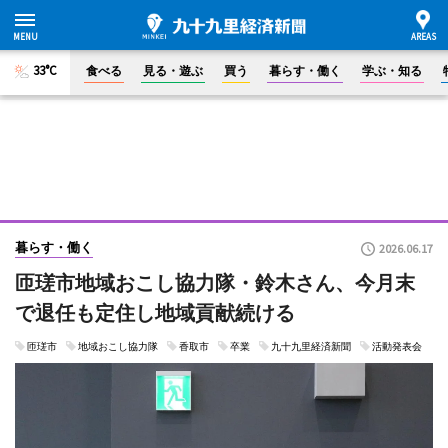
33°C
食べる
見る・遊ぶ
買う
暮らす・働く
学ぶ・知る
暮らす・働く
2026.06.17
匝瑳市地域おこし協力隊・鈴木さん、今月末
で退任も定住し地域貢献続ける
匝瑳市
地域おこし協力隊
香取市
卒業
九十九里経済新聞
活動発表会