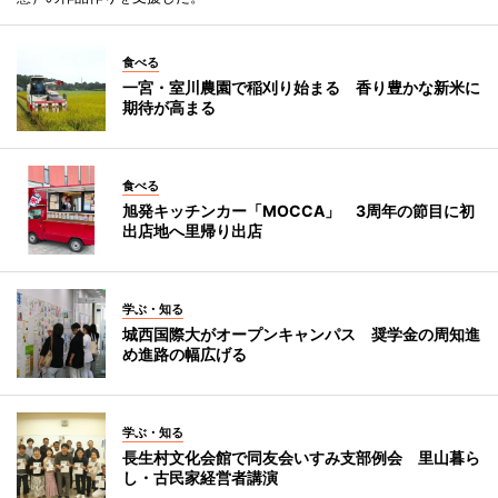
食べる
一宮・室川農園で稲刈り始まる 香り豊かな新米に
期待が高まる
食べる
旭発キッチンカー「MOCCA」 3周年の節目に初
出店地へ里帰り出店
学ぶ・知る
城西国際大がオープンキャンパス 奨学金の周知進
め進路の幅広げる
学ぶ・知る
長生村文化会館で同友会いすみ支部例会 里山暮ら
し・古民家経営者講演