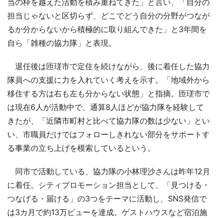
当の枠を越えた活動を積み重ねてきた」と言い、「自分の
担当じゃないと区切らず、どこでどう自分の分野がつなが
るか分からないから積極的に取り組んできた」と3年間を
自ら「雑種の協力隊」と表現。
退任後は匝瑳市で定住を続けながら、後に着任した協力
隊員への支援に力を入れていく考えを示す。「地域外から
移住する方は右も左も分からない状態」と指摘。匝瑳市で
は現在6人が活動中で、通算8人ほどが協力隊を経験して
きたが、「近隣市町村と比べて協力隊の数は少ない」とい
い、市職員だけではフォローしきれない部分をサポートす
る事業の立ち上げを模索しているという。
同市で活動している、協力隊の小林理沙さんは昨年12月
に着任。シティプロモーション担当として、「見つける・
つなげる・届ける」の3つをテーマに活動し、SNS発信で
は3カ月で約13万ビューを達成。ゲストハウスなど宿泊施