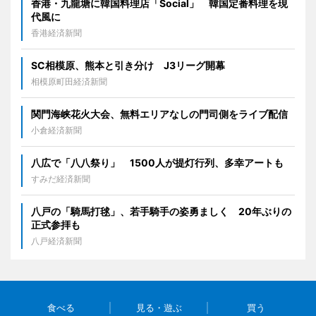
香港・九龍塘に韓国料理店「Social」 韓国定番料理を現
代風に
香港経済新聞
SC相模原、熊本と引き分け J3リーグ開幕
相模原町田経済新聞
関門海峡花火大会、無料エリアなしの門司側をライブ配信
小倉経済新聞
八広で「八八祭り」 1500人が提灯行列、多幸アートも
すみだ経済新聞
八戸の「騎馬打毬」、若手騎手の姿勇ましく 20年ぶりの
正式参拝も
八戸経済新聞
食べる
見る・遊ぶ
買う