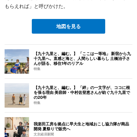
もらえれば」と呼びかけた。
地図を見る
【九十九里と、編む。】 「ここは一等地」 新宿から九
十九里へ。直感と海と、人間らしい暮らし 土橋治子さ
んが語る、移住1年のリアル
特集
【九十九里と、編む。】 「絆」の一文字が、ココに根
を張る理由 美容師・中村佐登恵さんが紡ぐ九十九里で
の20年
特集
我楽田工房を拠点に早大生と地域おこし協力隊が商品
開発 夏祭りで販売へ
文京経済新聞