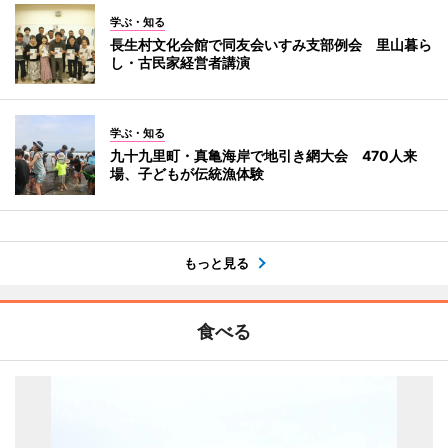
学ぶ・知る
長生村文化会館で同友会いすみ支部例会 里山暮ら
し・古民家経営者講演
学ぶ・知る
九十九里町・真亀海岸で地引き網大会 470人来
場、子どもが伝統漁体験
もっと見る
食べる