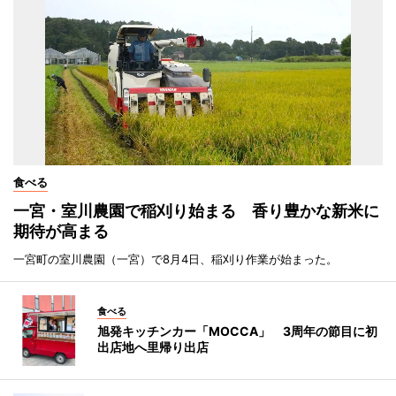
食べる
一宮・室川農園で稲刈り始まる 香り豊かな新米に
期待が高まる
一宮町の室川農園（一宮）で8月4日、稲刈り作業が始まった。
食べる
旭発キッチンカー「MOCCA」 3周年の節目に初
出店地へ里帰り出店