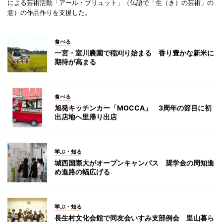
による芸術活動「アール・ブリュット」（仏語で「生（き）の芸術」の
意）の作品作りを支援した。
食べる
一宮・室川農園で稲刈り始まる 香り豊かな新米に
期待が高まる
食べる
旭発キッチンカー「MOCCA」 3周年の節目に初
出店地へ里帰り出店
学ぶ・知る
城西国際大がオープンキャンパス 奨学金の周知進
め進路の幅広げる
学ぶ・知る
長生村文化会館で同友会いすみ支部例会 里山暮ら