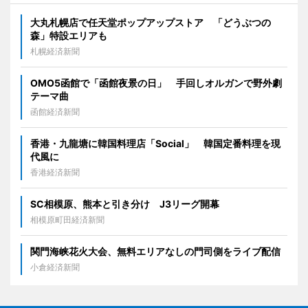
大丸札幌店で任天堂ポップアップストア 「どうぶつの
森」特設エリアも
札幌経済新聞
OMO5函館で「函館夜景の日」 手回しオルガンで野外劇
テーマ曲
函館経済新聞
香港・九龍塘に韓国料理店「Social」 韓国定番料理を現
代風に
香港経済新聞
SC相模原、熊本と引き分け J3リーグ開幕
相模原町田経済新聞
関門海峡花火大会、無料エリアなしの門司側をライブ配信
小倉経済新聞