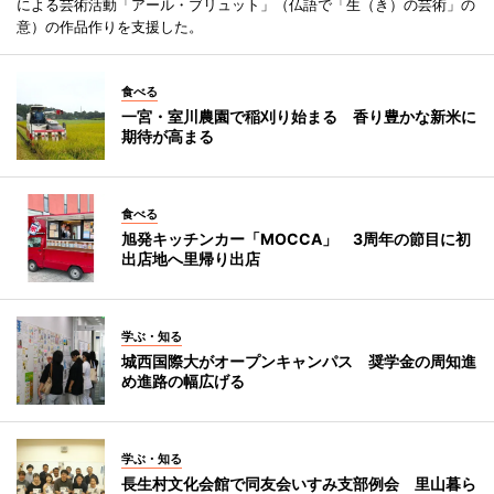
による芸術活動「アール・ブリュット」（仏語で「生（き）の芸術」の
意）の作品作りを支援した。
食べる
一宮・室川農園で稲刈り始まる 香り豊かな新米に
期待が高まる
食べる
旭発キッチンカー「MOCCA」 3周年の節目に初
出店地へ里帰り出店
学ぶ・知る
城西国際大がオープンキャンパス 奨学金の周知進
め進路の幅広げる
学ぶ・知る
長生村文化会館で同友会いすみ支部例会 里山暮ら