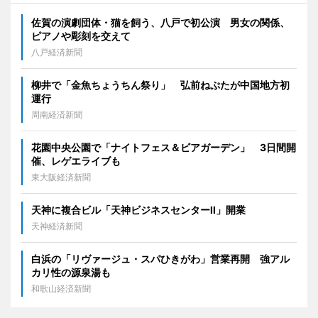
佐賀の演劇団体・猫を飼う、八戸で初公演 男女の関係、
ピアノや彫刻を交えて
八戸経済新聞
柳井で「金魚ちょうちん祭り」 弘前ねぷたが中国地方初
運行
周南経済新聞
花園中央公園で「ナイトフェス＆ビアガーデン」 3日間開
催、レゲエライブも
東大阪経済新聞
天神に複合ビル「天神ビジネスセンターII」開業
天神経済新聞
白浜の「リヴァージュ・スパひきがわ」営業再開 強アル
カリ性の源泉湯も
和歌山経済新聞