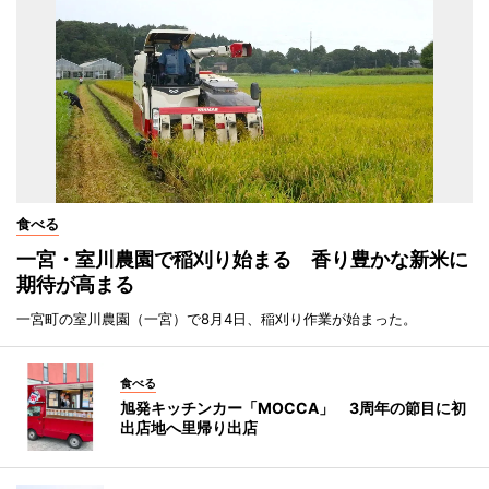
食べる
一宮・室川農園で稲刈り始まる 香り豊かな新米に
期待が高まる
一宮町の室川農園（一宮）で8月4日、稲刈り作業が始まった。
食べる
旭発キッチンカー「MOCCA」 3周年の節目に初
出店地へ里帰り出店