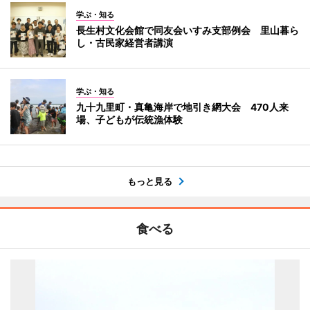
学ぶ・知る
長生村文化会館で同友会いすみ支部例会 里山暮ら
し・古民家経営者講演
学ぶ・知る
九十九里町・真亀海岸で地引き網大会 470人来
場、子どもが伝統漁体験
もっと見る
食べる