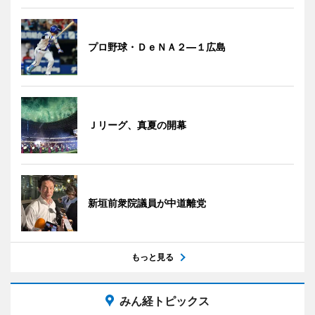
プロ野球・ＤｅＮＡ２―１広島
Ｊリーグ、真夏の開幕
新垣前衆院議員が中道離党
もっと見る
みん経トピックス