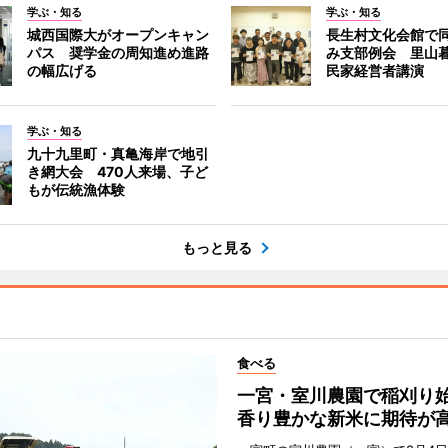
学ぶ・知る
学ぶ・知る
城西国際大がオープンキャン
長生村文化会館で
パス 奨学金の周知進め進路
み支部例会 里山
の幅広げる
民家経営者講演
学ぶ・知る
九十九里町・真亀海岸で地引
き網大会 470人来場、子ど
もが伝統漁体験
もっと見る
食べる
一宮・室川農園で稲刈
香り豊かな新米に期待が