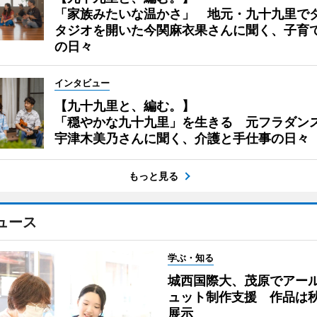
「家族みたいな温かさ」 地元・九十九里で
タジオを開いた今関麻衣果さんに聞く、子育
の日々
インタビュー
【九十九里と、編む。】
「穏やかな九十九里」を生きる 元フラダン
宇津木美乃さんに聞く、介護と手仕事の日々
もっと見る
ュース
学ぶ・知る
城西国際大、茂原でアー
ュット制作支援 作品は
展示