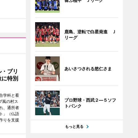
喜ぶ植中 Ｊリーグ
鹿島、逆転で白星発進 Ｊ
リーグ
あいさつされる悠仁さま
ル・ブリ
秋に特別
合学科と看
プロ野球・西武２―５ソフ
ブ風の村ス
トバンク
れ、通所者
ト」（仏語
作りを支援
もっと見る