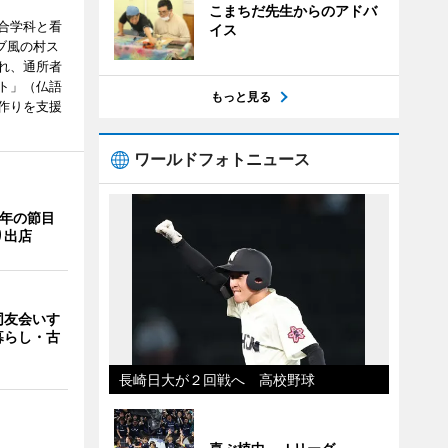
こまちだ先生からのアドバ
合学科と看
イス
ブ風の村ス
れ、通所者
ト」（仏語
もっと見る
作りを支援
ワールドフォトニュース
周年の節目
り出店
同友会いす
暮らし・古
長崎日大が２回戦へ 高校野球