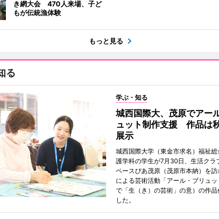
き網大会 470人来場、子ど
もが伝統漁体験
もっと見る
知る
学ぶ・知る
城西国際大、茂原でアー
ュット制作支援 作品は
展示
城西国際大学（東金市求名）福祉総
護学科の学生が7月30日、生活クラ
ペースぴあ茂原（茂原市本納）を訪
による芸術活動「アール・ブリュッ
で「生（き）の芸術」の意）の作品
した。