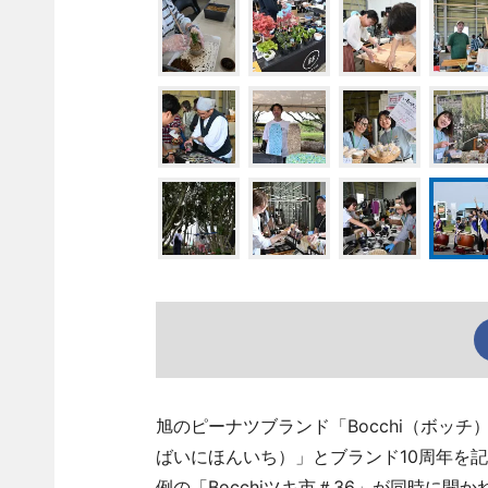
旭のピーナツブランド「Bocchi（ボッチ
ばいにほんいち）」とブランド10周年を記念し
例の「Bocchiツキ市＃36」が同時に開か