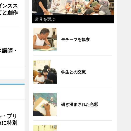
ダンスス
てと創作
道具を選ぶ
モチーフを観察
ス講師・
学生との交流
研ぎ澄まされた色彩
ル・ブリ
秋に特別