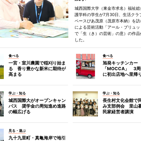
城西国際大学（東金市求名）福祉総
護学科の学生が7月30日、生活クラ
ペースぴあ茂原（茂原市本納）を訪
による芸術活動「アール・ブリュッ
で「生（き）の芸術」の意）の作品
した。
食べる
食べる
一宮・室川農園で稲刈り始ま
旭発キッチンカー
る 香り豊かな新米に期待が
「MOCCA」 3
高まる
に初出店地へ里帰
学ぶ・知る
学ぶ・知る
城西国際大がオープンキャン
長生村文化会館で
パス 奨学金の周知進め進路
み支部例会 里山
の幅広げる
民家経営者講演
見る・遊ぶ
九十九里町・真亀海岸で地引