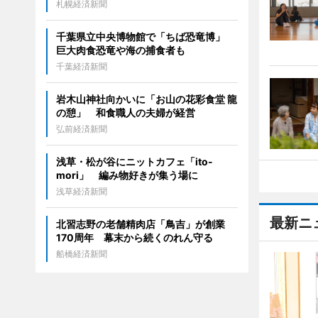
札幌経済新聞
千葉県立中央博物館で「ちば恐竜博」
巨大肉食恐竜や海の捕食者も
千葉経済新聞
岩木山神社向かいに「お山の花彩食堂 龍
の憩」 和食職人の夫婦が経営
弘前経済新聞
浅草・松が谷にニットカフェ「ito-
mori」 編み物好きが集う場に
浅草経済新聞
最新ニ
北習志野の老舗精肉店「鳥吉」が創業
170周年 幕末から続くのれん守る
船橋経済新聞