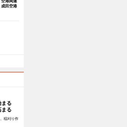
・空港関連
 成田空港
り始まる
高まる
日、稲刈り作