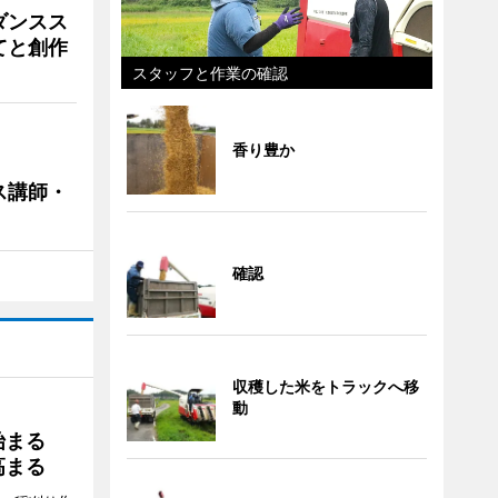
ダンスス
てと創作
スタッフと作業の確認
香り豊か
ス講師・
確認
収穫した米をトラックへ移
動
り始まる
高まる