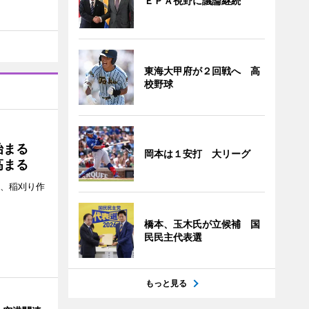
ＥＰＡ視野に議論継続
東海大甲府が２回戦へ 高
校野球
り始まる
岡本は１安打 大リーグ
高まる
日、稲刈り作
橋本、玉木氏が立候補 国
民民主代表選
もっと見る