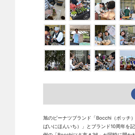
旭のピーナツブランド「Bocchi（ボッチ
ばいにほんいち）」とブランド10周年を記念し
例の「Bocchiツキ市＃36」が同時に開か