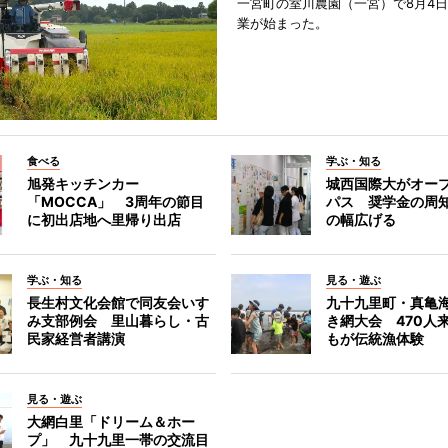
一宮町の室川農園（一宮）で8月4
業が始まった。
食べる
学ぶ・知る
旭発キッチンカー
城西国際大がオー
「MOCCA」 3周年の節目
パス 奨学金の周
に初出店地へ里帰り出店
の幅広げる
学ぶ・知る
見る・遊ぶ
長生村文化会館で同友会いす
九十九里町・真亀
み支部例会 里山暮らし・古
き網大会 470人
民家経営者講演
もが伝統漁体験
見る・遊ぶ
大網白里「ドリーム＆ホー
プ」 九十九里一帯の交流目