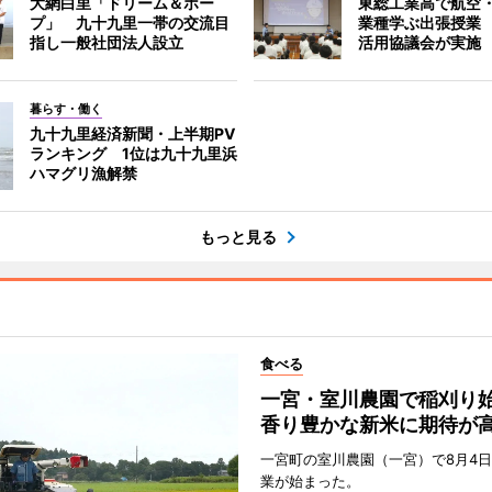
大網白里「ドリーム＆ホー
東総工業高で航空
プ」 九十九里一帯の交流目
業種学ぶ出張授業
指し一般社団法人設立
活用協議会が実施
暮らす・働く
九十九里経済新聞・上半期PV
ランキング 1位は九十九里浜
ハマグリ漁解禁
もっと見る
食べる
一宮・室川農園で稲刈
香り豊かな新米に期待が
一宮町の室川農園（一宮）で8月4
業が始まった。