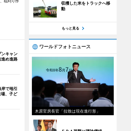
日、稲刈り作
収穫した米をトラックへ移
動
もっと見る
ワールドフォトニュース
プンキャン
知進め進路
海岸で地引
来場、子ど
木原官房長官「拉致は現在進行形」