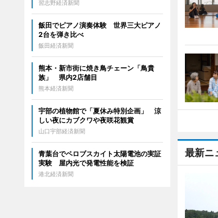
習志野経済新聞
飯田でピアノ演奏体験 世界三大ピアノ
2台を弾き比べ
飯田経済新聞
熊本・新市街に焼き鳥チェーン「鳥貴
族」 県内2店舗目
熊本経済新聞
宇部の植物館で「夏休み特別企画」 涼
しい夜にカブクワや夜咲花観賞
山口宇部経済新聞
最新ニ
青葉台でペロブスカイト太陽電池の実証
実験 屋内光で発電性能を検証
港北経済新聞