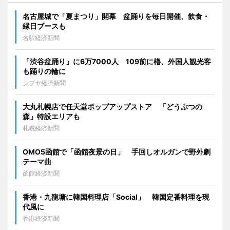
名古屋城で「夏まつり」開幕 盆踊りを毎日開催、飲食・
縁日ブースも
名駅経済新聞
「渋谷盆踊り」に6万7000人 109前に櫓、外国人観光客
も踊りの輪に
シブヤ経済新聞
大丸札幌店で任天堂ポップアップストア 「どうぶつの
森」特設エリアも
札幌経済新聞
OMO5函館で「函館夜景の日」 手回しオルガンで野外劇
テーマ曲
函館経済新聞
香港・九龍塘に韓国料理店「Social」 韓国定番料理を現
代風に
香港経済新聞