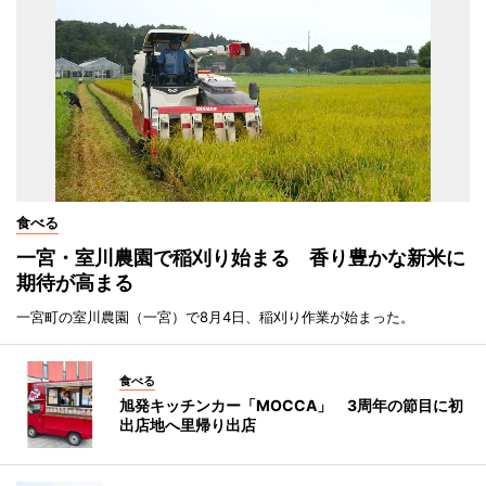
食べる
一宮・室川農園で稲刈り始まる 香り豊かな新米に
期待が高まる
一宮町の室川農園（一宮）で8月4日、稲刈り作業が始まった。
食べる
旭発キッチンカー「MOCCA」 3周年の節目に初
出店地へ里帰り出店