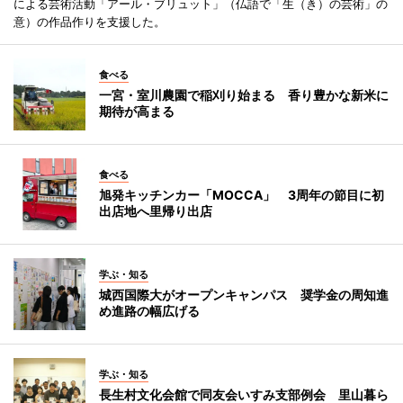
による芸術活動「アール・ブリュット」（仏語で「生（き）の芸術」の
意）の作品作りを支援した。
食べる
一宮・室川農園で稲刈り始まる 香り豊かな新米に
期待が高まる
食べる
旭発キッチンカー「MOCCA」 3周年の節目に初
出店地へ里帰り出店
学ぶ・知る
城西国際大がオープンキャンパス 奨学金の周知進
め進路の幅広げる
学ぶ・知る
長生村文化会館で同友会いすみ支部例会 里山暮ら