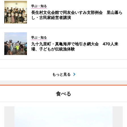
学ぶ・知る
長生村文化会館で同友会いすみ支部例会 里山暮ら
し・古民家経営者講演
学ぶ・知る
九十九里町・真亀海岸で地引き網大会 470人来
場、子どもが伝統漁体験
もっと見る
食べる