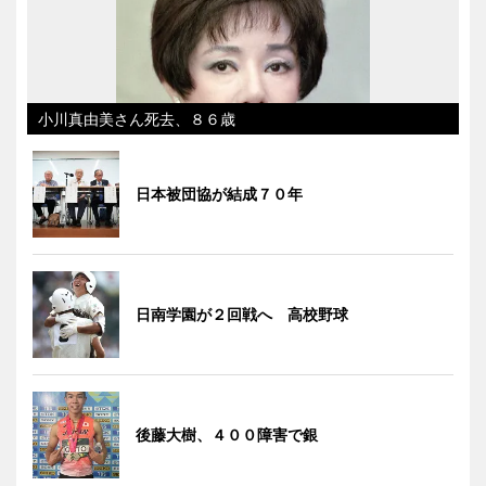
小川真由美さん死去、８６歳
日本被団協が結成７０年
日南学園が２回戦へ 高校野球
後藤大樹、４００障害で銀