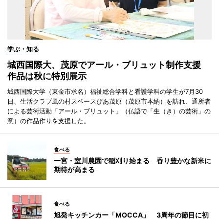
学ぶ・知る
城西国際大、茂原でアール・ブリュット制作支援
作品は秋に特別展示
城西国際大学（東金市求名）福祉総合学科と看護学科の学生が7月30
日、生活クラブ風の村スペースぴあ茂原（茂原市本納）を訪れ、通所者
による芸術活動「アール・ブリュット」（仏語で「生（き）の芸術」の
意）の作品作りを支援した。
食べる
一宮・室川農園で稲刈り始まる 香り豊かな新米に
期待が高まる
食べる
旭発キッチンカー「MOCCA」 3周年の節目に初