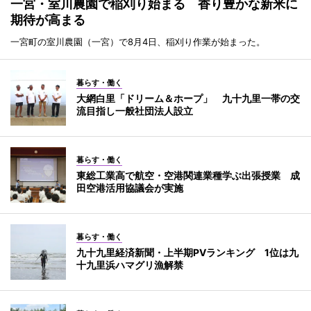
一宮・室川農園で稲刈り始まる 香り豊かな新米に
期待が高まる
一宮町の室川農園（一宮）で8月4日、稲刈り作業が始まった。
暮らす・働く
大網白里「ドリーム＆ホープ」 九十九里一帯の交
流目指し一般社団法人設立
暮らす・働く
東総工業高で航空・空港関連業種学ぶ出張授業 成
田空港活用協議会が実施
暮らす・働く
九十九里経済新聞・上半期PVランキング 1位は九
十九里浜ハマグリ漁解禁