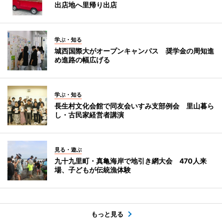
出店地へ里帰り出店
学ぶ・知る
城西国際大がオープンキャンパス 奨学金の周知進
め進路の幅広げる
学ぶ・知る
長生村文化会館で同友会いすみ支部例会 里山暮ら
し・古民家経営者講演
見る・遊ぶ
九十九里町・真亀海岸で地引き網大会 470人来
場、子どもが伝統漁体験
もっと見る