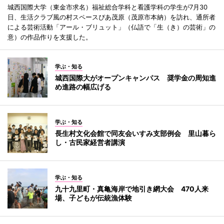
城西国際大学（東金市求名）福祉総合学科と看護学科の学生が7月30
日、生活クラブ風の村スペースぴあ茂原（茂原市本納）を訪れ、通所者
による芸術活動「アール・ブリュット」（仏語で「生（き）の芸術」の
意）の作品作りを支援した。
学ぶ・知る
城西国際大がオープンキャンパス 奨学金の周知進
め進路の幅広げる
学ぶ・知る
長生村文化会館で同友会いすみ支部例会 里山暮ら
し・古民家経営者講演
学ぶ・知る
九十九里町・真亀海岸で地引き網大会 470人来
場、子どもが伝統漁体験