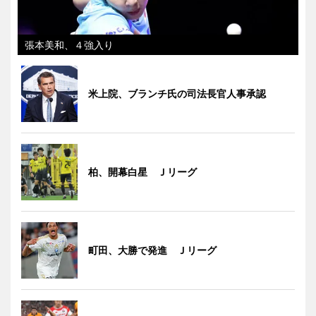
張本美和、４強入り
米上院、ブランチ氏の司法長官人事承認
柏、開幕白星 Ｊリーグ
町田、大勝で発進 Ｊリーグ