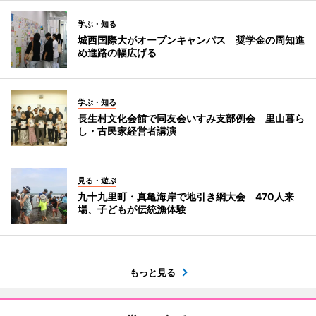
学ぶ・知る
城西国際大がオープンキャンパス 奨学金の周知進
め進路の幅広げる
学ぶ・知る
長生村文化会館で同友会いすみ支部例会 里山暮ら
し・古民家経営者講演
見る・遊ぶ
九十九里町・真亀海岸で地引き網大会 470人来
場、子どもが伝統漁体験
もっと見る