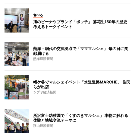
食べる
旭のピーナツブランド「ボッチ」 落花生150年の歴史
考えるトークイベント
熱海・網代の交流拠点で「マママルシェ」 母の日に笑
顔届ける
熱海経済新聞
幡ケ谷でマルシェイベント「水道道路MARCHE」 住民
らが出店
シブヤ経済新聞
所沢富士幼稚園で「くすのきマルシェ」 本物に触れる
体験と地域交流テーマに
狭山経済新聞