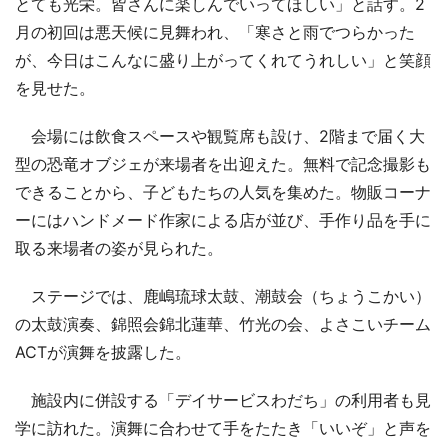
とても光栄。皆さんに楽しんでいってほしい」と話す。2
月の初回は悪天候に見舞われ、「寒さと雨でつらかった
が、今日はこんなに盛り上がってくれてうれしい」と笑顔
を見せた。
会場には飲食スペースや観覧席も設け、2階まで届く大
型の恐竜オブジェが来場者を出迎えた。無料で記念撮影も
できることから、子どもたちの人気を集めた。物販コーナ
ーにはハンドメード作家による店が並び、手作り品を手に
取る来場者の姿が見られた。
ステージでは、鹿嶋琉球太鼓、潮鼓会（ちょうこかい）
の太鼓演奏、錦照会錦北蓮華、竹光の会、よさこいチーム
ACTが演舞を披露した。
施設内に併設する「デイサービスわだち」の利用者も見
学に訪れた。演舞に合わせて手をたたき「いいぞ」と声を