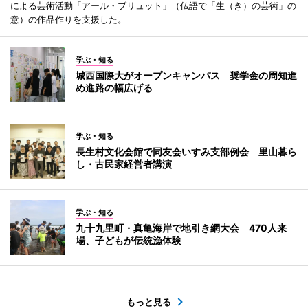
による芸術活動「アール・ブリュット」（仏語で「生（き）の芸術」の
意）の作品作りを支援した。
学ぶ・知る
城西国際大がオープンキャンパス 奨学金の周知進
め進路の幅広げる
学ぶ・知る
長生村文化会館で同友会いすみ支部例会 里山暮ら
し・古民家経営者講演
学ぶ・知る
九十九里町・真亀海岸で地引き網大会 470人来
場、子どもが伝統漁体験
もっと見る