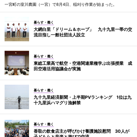
一宮町の室川農園（一宮）で8月4日、稲刈り作業が始まった。
暮らす・働く
大網白里「ドリーム＆ホープ」 九十九里一帯の交
流目指し一般社団法人設立
暮らす・働く
東総工業高で航空・空港関連業種学ぶ出張授業 成
田空港活用協議会が実施
暮らす・働く
九十九里経済新聞・上半期PVランキング 1位は九
十九里浜ハマグリ漁解禁
暮らす・働く
香取の飲食店主が呼びかけ養護施設慰問 30人が
子どもらと音楽と遊びで交流