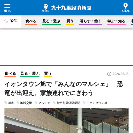
32°C
食べる
見る・遊ぶ
買う
暮らす・働く
学ぶ・知る
食べる
見る・遊ぶ
買う
2026.05.13
イオンタウン旭で「みんなのマルシェ」 恐
竜が出迎え、家族連れでにぎわう
旭市
地域交流
マルシェ
九十九里経済新聞
イオンタウン旭