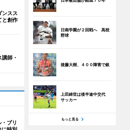
日本被団協が結成７０年
ダンスス
てと創作
日南学園が２回戦へ 高校
野球
ス講師・
後藤大樹、４００障害で銀
上田綺世は後半途中交代
サッカー
もっと見る
ル・ブリ
秋に特別