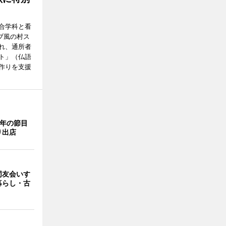
合学科と看
ブ風の村ス
れ、通所者
ト」（仏語
作りを支援
周年の節目
り出店
同友会いす
暮らし・古