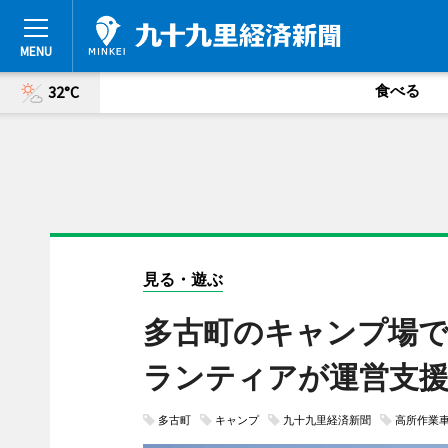
食べる
32°C
見る・遊ぶ
多古町のキャンプ場で
ランティアが運営支
多古町
キャンプ
九十九里経済新聞
高所作業