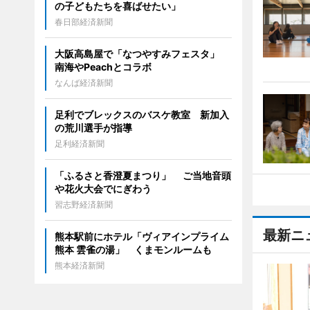
の子どもたちを喜ばせたい」
春日部経済新聞
大阪高島屋で「なつやすみフェスタ」
南海やPeachとコラボ
なんば経済新聞
足利でブレックスのバスケ教室 新加入
の荒川選手が指導
足利経済新聞
「ふるさと香澄夏まつり」 ご当地音頭
や花火大会でにぎわう
習志野経済新聞
最新ニ
熊本駅前にホテル「ヴィアインプライム
熊本 雲雀の湯」 くまモンルームも
熊本経済新聞