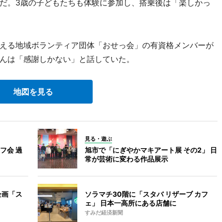
だ。3歳の子どもたちも体験に参加し、搭乗後は「楽しかっ
える地域ボランティア団体「おせっ会」の有資格メンバーが
んは「感謝しかない」と話していた。
地図を見る
見る・遊ぶ
フ会 過
旭市で「にぎやかマキアート展 その2」 日
常が芸術に変わる作品展示
企画「ス
ソラマチ30階に「スタバ リザーブ カフ
ェ」 日本一高所にある店舗に
すみだ経済新聞