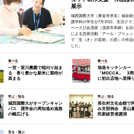
展示
城西国際大学（東金市求名）福祉総
護学科の学生が7月30日、生活クラ
ペースぴあ茂原（茂原市本納）を訪
による芸術活動「アール・ブリュッ
で「生（き）の芸術」の意）の作品
した。
食べる
食べる
一宮・室川農園で稲刈り始ま
旭発キッチンカー
る 香り豊かな新米に期待が
「MOCCA」 3
高まる
に初出店地へ里帰
学ぶ・知る
学ぶ・知る
城西国際大がオープンキャン
長生村文化会館で
パス 奨学金の周知進め進路
み支部例会 里山
の幅広げる
民家経営者講演
見る・遊ぶ