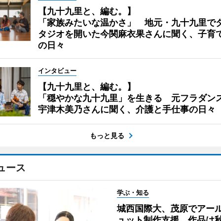
【九十九里と、編む。】
「家族みたいな温かさ」 地元・九十九里で
タジオを開いた今関麻衣果さんに聞く、子育
の日々
インタビュー
【九十九里と、編む。】
「穏やかな九十九里」を生きる 元フラダン
宇津木美乃さんに聞く、介護と手仕事の日々
もっと見る
ュース
学ぶ・知る
城西国際大、茂原でアー
ュット制作支援 作品は