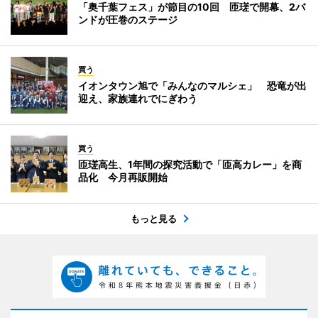
「奥千葉フェス」が節目の10回 匝瑳で開幕、2バ
ンドが圧巻のステージ
買う
イオンタウン旭で「みんなのマルシェ」 恐竜が出
迎え、家族連れでにぎわう
買う
匝瑳高生、1年間の探究活動で「匝高カレー」を商
品化 今月再販開始
もっと見る