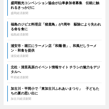
盛岡観光コンベンション協会が山車参加者募集 伝統に触
れるきっかけに
盛岡経済新聞
福島のジビエ料理店「猪鹿鳥」が1周年 駆除により失われ
る命を食に
福島経済新聞
浦安市・堀江にラーメン店「和麺 善」、和風だしラーメ
ン・和食を提供
浦安経済新聞
北杜・清里高原のイベント情報サイト チラシの魅力をデジ
タルへ
甲府経済新聞
加古川・平岡小で「東加古川ふれあいまつり」 子どもた
ちの夏の思い出に
加古川経済新聞