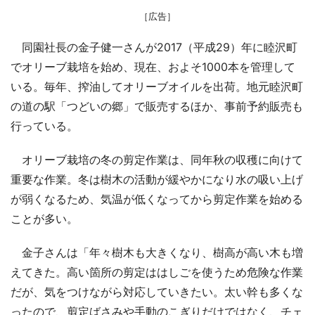
［広告］
同園社長の金子健一さんが2017（平成29）年に睦沢町
でオリーブ栽培を始め、現在、およそ1000本を管理して
いる。毎年、搾油してオリーブオイルを出荷。地元睦沢町
の道の駅「つどいの郷」で販売するほか、事前予約販売も
行っている。
オリーブ栽培の冬の剪定作業は、同年秋の収穫に向けて
重要な作業。冬は樹木の活動が緩やかになり水の吸い上げ
が弱くなるため、気温が低くなってから剪定作業を始める
ことが多い。
金子さんは「年々樹木も大きくなり、樹高が高い木も増
えてきた。高い箇所の剪定ははしごを使うため危険な作業
だが、気をつけながら対応していきたい。太い幹も多くな
ったので、剪定ばさみや手動のこぎりだけではなく、チェ