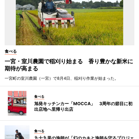
食べる
一宮・室川農園で稲刈り始まる 香り豊かな新米に
期待が高まる
一宮町の室川農園（一宮）で8月4日、稲刈り作業が始まった。
食べる
旭発キッチンカー「MOCCA」 3周年の節目に初
出店地へ里帰り出店
食べる
九十九里の漁師が「幻のカキと漁師を守るプロジェ