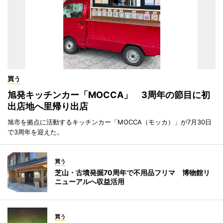
買う
旭発キッチンカー「MOCCA」 3周年の節目に初
出店地へ里帰り出店
旭市を拠点に活動するキッチンカー「MOCCA（モッカ）」が7月30日
で3周年を迎えた。
買う
芝山・古墳発掘70周年で不用品フリマ 博物館リ
ニューアルへ収益活用
買う