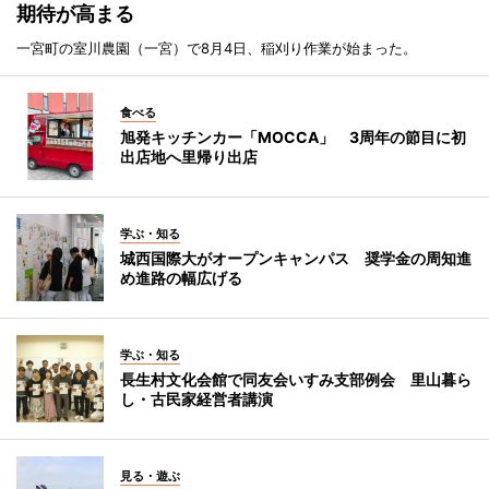
期待が高まる
一宮町の室川農園（一宮）で8月4日、稲刈り作業が始まった。
食べる
旭発キッチンカー「MOCCA」 3周年の節目に初
出店地へ里帰り出店
学ぶ・知る
城西国際大がオープンキャンパス 奨学金の周知進
め進路の幅広げる
学ぶ・知る
長生村文化会館で同友会いすみ支部例会 里山暮ら
し・古民家経営者講演
見る・遊ぶ