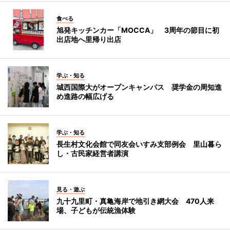
食べる
旭発キッチンカー「MOCCA」 3周年の節目に初
出店地へ里帰り出店
学ぶ・知る
城西国際大がオープンキャンパス 奨学金の周知進
め進路の幅広げる
学ぶ・知る
長生村文化会館で同友会いすみ支部例会 里山暮ら
し・古民家経営者講演
見る・遊ぶ
九十九里町・真亀海岸で地引き網大会 470人来
場、子どもが伝統漁体験