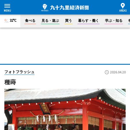
32°C
食べる
見る・遊ぶ
買う
暮らす・働く
学ぶ・知る
フォトフラッシュ
2026.04.20
種蒔