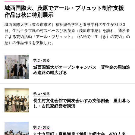
城西国際大、茂原でアール・ブリュット制作支援
作品は秋に特別展示
城西国際大学（東金市求名）福祉総合学科と看護学科の学生が7月30
日、生活クラブ風の村スペースぴあ茂原（茂原市本納）を訪れ、通所者
による芸術活動「アール・ブリュット」（仏語で「生（き）の芸術」の
意）の作品作りを支援した。
学ぶ・知る
城西国際大がオープンキャンパス 奨学金の周知進
め進路の幅広げる
学ぶ・知る
長生村文化会館で同友会いすみ支部例会 里山暮ら
し・古民家経営者講演
学ぶ・知る
九十九里町・真亀海岸で地引き網大会 470人来