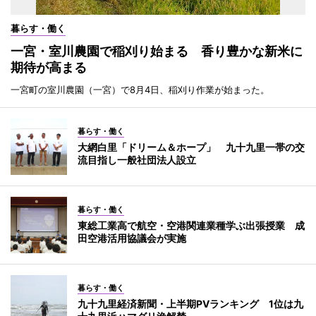
暮らす・働く
一宮・室川農園で稲刈り始まる 香り豊かな新米に
期待が高まる
一宮町の室川農園（一宮）で8月4日、稲刈り作業が始まった。
暮らす・働く
大網白里「ドリーム＆ホープ」 九十九里一帯の交
流目指し一般社団法人設立
暮らす・働く
東総工業高で航空・空港関連業種学ぶ出張授業 成
田空港活用協議会が実施
暮らす・働く
九十九里経済新聞・上半期PVランキング 1位は九