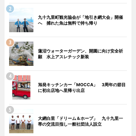
九十九里町観光協会が「地引き網大会」開催
へ 捕れた魚は無料で持ち帰り
蓮沼ウォーターガーデン、開園に向け安全祈
願 水上アスレチック新装
旭発キッチンカー「MOCCA」 3周年の節目
に初出店地へ里帰り出店
大網白里「ドリーム＆ホープ」 九十九里一
帯の交流目指し一般社団法人設立