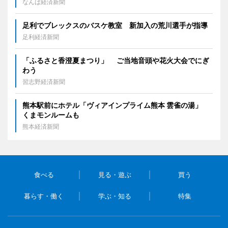
なんば経済新聞
足利でブレックスのバスケ教室 新加入の荒川選手が指導
足利経済新聞
「ふるさと香澄夏まつり」 ご当地音頭や花火大会でにぎ
わう
習志野経済新聞
熊本駅前にホテル「ヴィアインプライム熊本 雲雀の湯」
くまモンルームも
熊本経済新聞
食べる
見る・遊ぶ
買う
暮らす・働く
学ぶ・知る
特集