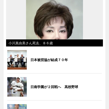
小川真由美さん死去、８６歳
日本被団協が結成７０年
日南学園が２回戦へ 高校野球