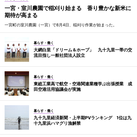
一宮・室川農園で稲刈り始まる 香り豊かな新米に
期待が高まる
一宮町の室川農園（一宮）で8月4日、稲刈り作業が始まった。
暮らす・働く
大網白里「ドリーム＆ホープ」 九十九里一帯の交
流目指し一般社団法人設立
暮らす・働く
東総工業高で航空・空港関連業種学ぶ出張授業 成
田空港活用協議会が実施
暮らす・働く
九十九里経済新聞・上半期PVランキング 1位は九
十九里浜ハマグリ漁解禁