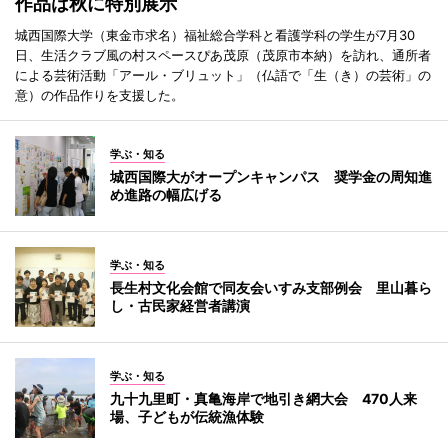
作品は秋に特別展示
城西国際大学（東金市求名）福祉総合学科と看護学科の学生が7月30
日、生活クラブ風の村スペースぴあ茂原（茂原市本納）を訪れ、通所者
による芸術活動「アール・ブリュット」（仏語で「生（き）の芸術」の
意）の作品作りを支援した。
学ぶ・知る
城西国際大がオープンキャンパス 奨学金の周知進
め進路の幅広げる
学ぶ・知る
長生村文化会館で同友会いすみ支部例会 里山暮ら
し・古民家経営者講演
学ぶ・知る
九十九里町・真亀海岸で地引き網大会 470人来
場、子どもが伝統漁体験