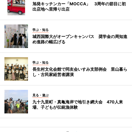
旭発キッチンカー「MOCCA」 3周年の節目に初
出店地へ里帰り出店
学ぶ・知る
城西国際大がオープンキャンパス 奨学金の周知進
め進路の幅広げる
学ぶ・知る
長生村文化会館で同友会いすみ支部例会 里山暮ら
し・古民家経営者講演
見る・遊ぶ
九十九里町・真亀海岸で地引き網大会 470人来
場、子どもが伝統漁体験