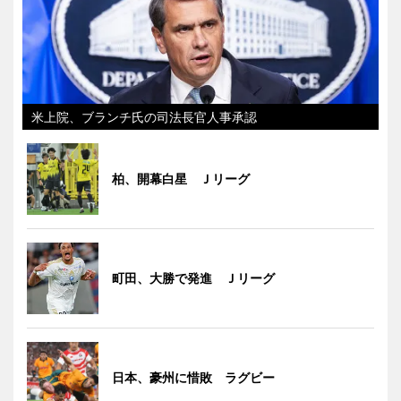
米上院、ブランチ氏の司法長官人事承認
柏、開幕白星 Ｊリーグ
町田、大勝で発進 Ｊリーグ
日本、豪州に惜敗 ラグビー