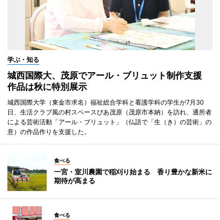
学ぶ・知る
城西国際大、茂原でアール・ブリュット制作支援
作品は秋に特別展示
城西国際大学（東金市求名）福祉総合学科と看護学科の学生が7月30
日、生活クラブ風の村スペースぴあ茂原（茂原市本納）を訪れ、通所者
による芸術活動「アール・ブリュット」（仏語で「生（き）の芸術」の
意）の作品作りを支援した。
食べる
一宮・室川農園で稲刈り始まる 香り豊かな新米に
期待が高まる
食べる