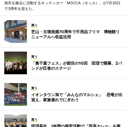
旭市を拠点に活動するキッチンカー「MOCCA（モッカ）」が7月30日
で3周年を迎えた。
買う
芝山・古墳発掘70周年で不用品フリマ 博物館リ
ニューアルへ収益活用
買う
「奥千葉フェス」が節目の10回 匝瑳で開幕、2バ
ンドが圧巻のステージ
買う
イオンタウン旭で「みんなのマルシェ」 恐竜が出
迎え、家族連れでにぎわう
買う
匝瑳高生、1年間の探究活動で「匝高カレー」を商