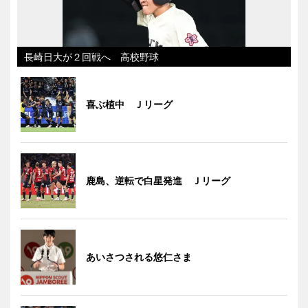
長崎日大が２回戦へ 高校野球
喜ぶ植中 Ｊリーグ
鹿島、逆転で白星発進 Ｊリーグ
あいさつされる悠仁さま