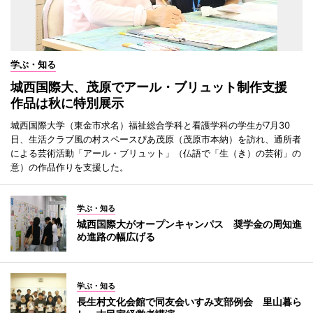
学ぶ・知る
城西国際大、茂原でアール・ブリュット制作支援
作品は秋に特別展示
城西国際大学（東金市求名）福祉総合学科と看護学科の学生が7月30
日、生活クラブ風の村スペースぴあ茂原（茂原市本納）を訪れ、通所者
による芸術活動「アール・ブリュット」（仏語で「生（き）の芸術」の
意）の作品作りを支援した。
学ぶ・知る
城西国際大がオープンキャンパス 奨学金の周知進
め進路の幅広げる
学ぶ・知る
長生村文化会館で同友会いすみ支部例会 里山暮ら