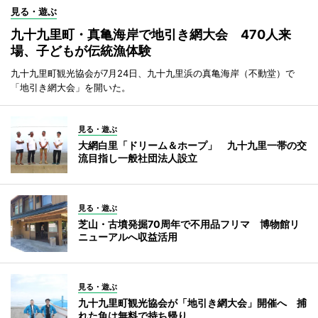
見る・遊ぶ
九十九里町・真亀海岸で地引き網大会 470人来
場、子どもが伝統漁体験
九十九里町観光協会が7月24日、九十九里浜の真亀海岸（不動堂）で
「地引き網大会」を開いた。
見る・遊ぶ
大網白里「ドリーム＆ホープ」 九十九里一帯の交
流目指し一般社団法人設立
見る・遊ぶ
芝山・古墳発掘70周年で不用品フリマ 博物館リ
ニューアルへ収益活用
見る・遊ぶ
九十九里町観光協会が「地引き網大会」開催へ 捕
れた魚は無料で持ち帰り