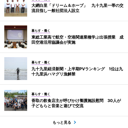
大網白里「ドリーム＆ホープ」 九十九里一帯の交
流目指し一般社団法人設立
暮らす・働く
東総工業高で航空・空港関連業種学ぶ出張授業 成
田空港活用協議会が実施
暮らす・働く
九十九里経済新聞・上半期PVランキング 1位は九
十九里浜ハマグリ漁解禁
暮らす・働く
香取の飲食店主が呼びかけ養護施設慰問 30人が
子どもらと音楽と遊びで交流
もっと見る