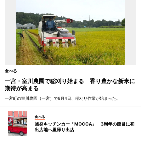
食べる
一宮・室川農園で稲刈り始まる 香り豊かな新米に
期待が高まる
一宮町の室川農園（一宮）で8月4日、稲刈り作業が始まった。
食べる
旭発キッチンカー「MOCCA」 3周年の節目に初
出店地へ里帰り出店