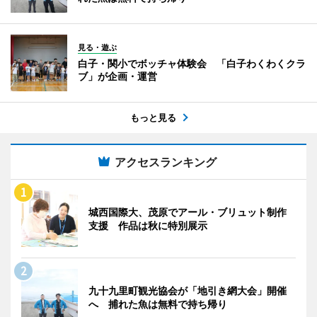
見る・遊ぶ
白子・関小でボッチャ体験会 「白子わくわくクラ
ブ」が企画・運営
もっと見る
アクセスランキング
城西国際大、茂原でアール・ブリュット制作
支援 作品は秋に特別展示
九十九里町観光協会が「地引き網大会」開催
へ 捕れた魚は無料で持ち帰り