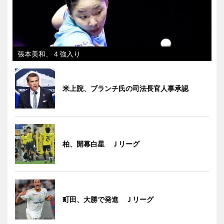
張本美和、４強入り
米上院、ブランチ氏の司法長官人事承認
柏、開幕白星 Ｊリーグ
町田、大勝で発進 Ｊリーグ