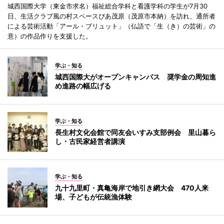
城西国際大学（東金市求名）福祉総合学科と看護学科の学生が7月30
日、生活クラブ風の村スペースぴあ茂原（茂原市本納）を訪れ、通所者
による芸術活動「アール・ブリュット」（仏語で「生（き）の芸術」の
意）の作品作りを支援した。
学ぶ・知る
城西国際大がオープンキャンパス 奨学金の周知進
め進路の幅広げる
学ぶ・知る
長生村文化会館で同友会いすみ支部例会 里山暮ら
し・古民家経営者講演
学ぶ・知る
九十九里町・真亀海岸で地引き網大会 470人来
場、子どもが伝統漁体験