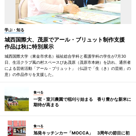
学ぶ・知る
城西国際大、茂原でアール・ブリュット制作支援
作品は秋に特別展示
城西国際大学（東金市求名）福祉総合学科と看護学科の学生が7月30
日、生活クラブ風の村スペースぴあ茂原（茂原市本納）を訪れ、通所者
による芸術活動「アール・ブリュット」（仏語で「生（き）の芸術」の
意）の作品作りを支援した。
食べる
一宮・室川農園で稲刈り始まる 香り豊かな新米に
期待が高まる
食べる
旭発キッチンカー「MOCCA」 3周年の節目に初