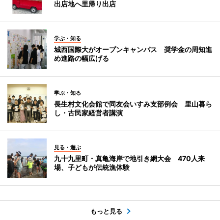
出店地へ里帰り出店
学ぶ・知る
城西国際大がオープンキャンパス 奨学金の周知進
め進路の幅広げる
学ぶ・知る
長生村文化会館で同友会いすみ支部例会 里山暮ら
し・古民家経営者講演
見る・遊ぶ
九十九里町・真亀海岸で地引き網大会 470人来
場、子どもが伝統漁体験
もっと見る