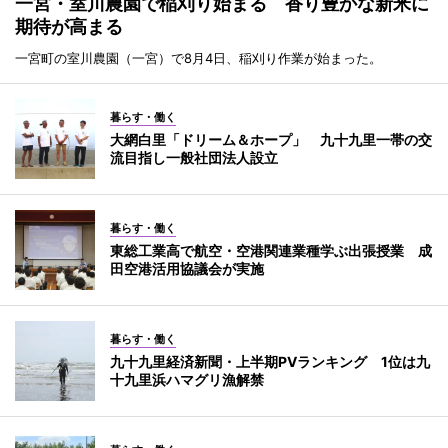
一宮・室川農園で稲刈り始まる 香り豊かな新米に
期待が高まる
一宮町の室川農園（一宮）で8月4日、稲刈り作業が始まった。
暮らす・働く
大網白里「ドリーム＆ホープ」 九十九里一帯の交
流目指し一般社団法人設立
暮らす・働く
東総工業高で航空・空港関連業種学ぶ出張授業 成
田空港活用協議会が実施
暮らす・働く
九十九里経済新聞・上半期PVランキング 1位は九
十九里浜ハマグリ漁解禁