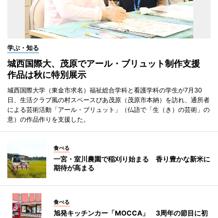
学ぶ・知る
城西国際大、茂原でアール・ブリュット制作支援
作品は秋に特別展示
城西国際大学（東金市求名）福祉総合学科と看護学科の学生が7月30
日、生活クラブ風の村スペースぴあ茂原（茂原市本納）を訪れ、通所者
による芸術活動「アール・ブリュット」（仏語で「生（き）の芸術」の
意）の作品作りを支援した。
食べる
一宮・室川農園で稲刈り始まる 香り豊かな新米に
期待が高まる
食べる
旭発キッチンカー「MOCCA」 3周年の節目に初