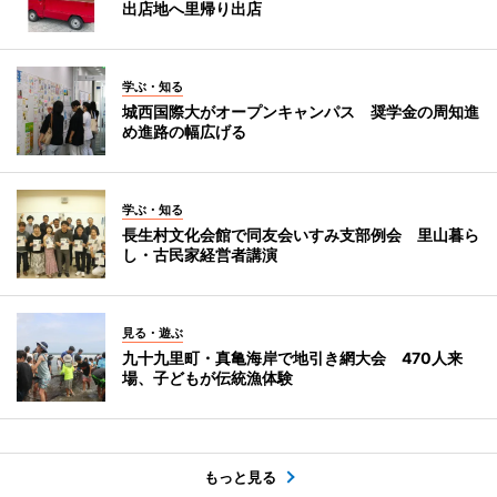
出店地へ里帰り出店
学ぶ・知る
城西国際大がオープンキャンパス 奨学金の周知進
め進路の幅広げる
学ぶ・知る
長生村文化会館で同友会いすみ支部例会 里山暮ら
し・古民家経営者講演
見る・遊ぶ
九十九里町・真亀海岸で地引き網大会 470人来
場、子どもが伝統漁体験
もっと見る