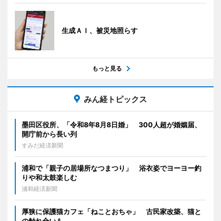
生成ＡＩ、被災地照らす
もっと見る
みん経トピックス
墨田区役所、「令和8年8月8日婚」 300人超が婚姻届、
開庁前から長い列
すみだ経済新聞
浦和で「親子の居場所なつまつり」 浴衣姿でヨーヨー釣
りや和太鼓楽しむ
浦和経済新聞
厚狭に保護猫カフェ「ねことおちゃ」 古民家改築、猫と
の触れ合いも