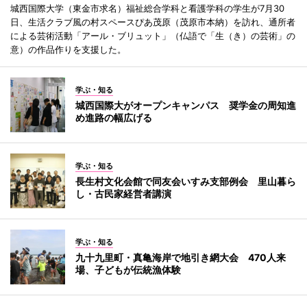
城西国際大学（東金市求名）福祉総合学科と看護学科の学生が7月30
日、生活クラブ風の村スペースぴあ茂原（茂原市本納）を訪れ、通所者
による芸術活動「アール・ブリュット」（仏語で「生（き）の芸術」の
意）の作品作りを支援した。
学ぶ・知る
城西国際大がオープンキャンパス 奨学金の周知進
め進路の幅広げる
学ぶ・知る
長生村文化会館で同友会いすみ支部例会 里山暮ら
し・古民家経営者講演
学ぶ・知る
九十九里町・真亀海岸で地引き網大会 470人来
場、子どもが伝統漁体験