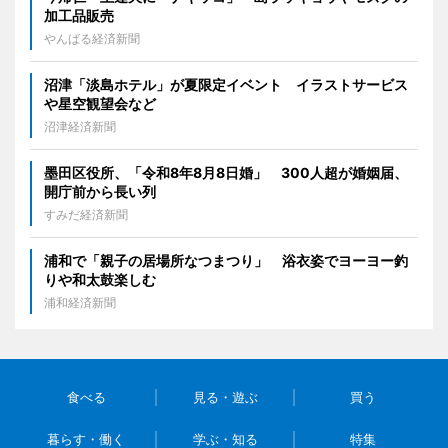
加工品販売
やんばる経済新聞
沼津「淡島ホテル」が夏限定イベント イラストサービス
や星空観望会など
沼津経済新聞
墨田区役所、「令和8年8月8日婚」 300人超が婚姻届、
開庁前から長い列
すみだ経済新聞
浦和で「親子の居場所なつまつり」 浴衣姿でヨーヨー釣
りや和太鼓楽しむ
浦和経済新聞
食べる
見る・遊ぶ
買う
暮らす・働く
学ぶ・知る
特集