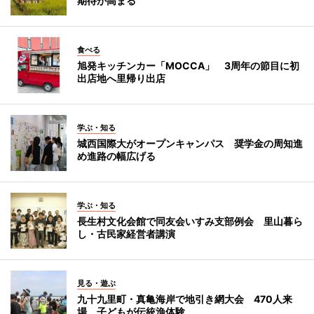
期待が高まる
食べる
旭発キッチンカー「MOCCA」 3周年の節目に初
出店地へ里帰り出店
学ぶ・知る
城西国際大がオープンキャンパス 奨学金の周知進
め進路の幅広げる
学ぶ・知る
長生村文化会館で同友会いすみ支部例会 里山暮ら
し・古民家経営者講演
見る・遊ぶ
九十九里町・真亀海岸で地引き網大会 470人来
場、子どもが伝統漁体験