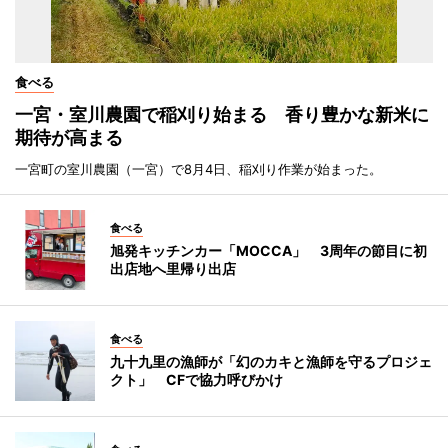
食べる
一宮・室川農園で稲刈り始まる 香り豊かな新米に
期待が高まる
一宮町の室川農園（一宮）で8月4日、稲刈り作業が始まった。
食べる
旭発キッチンカー「MOCCA」 3周年の節目に初
出店地へ里帰り出店
食べる
九十九里の漁師が「幻のカキと漁師を守るプロジェ
クト」 CFで協力呼びかけ