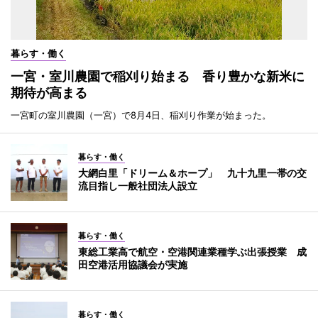
暮らす・働く
一宮・室川農園で稲刈り始まる 香り豊かな新米に
期待が高まる
一宮町の室川農園（一宮）で8月4日、稲刈り作業が始まった。
暮らす・働く
大網白里「ドリーム＆ホープ」 九十九里一帯の交
流目指し一般社団法人設立
暮らす・働く
東総工業高で航空・空港関連業種学ぶ出張授業 成
田空港活用協議会が実施
暮らす・働く