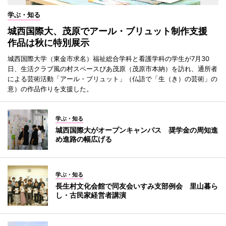
学ぶ・知る
城西国際大、茂原でアール・ブリュット制作支援
作品は秋に特別展示
城西国際大学（東金市求名）福祉総合学科と看護学科の学生が7月30
日、生活クラブ風の村スペースぴあ茂原（茂原市本納）を訪れ、通所者
による芸術活動「アール・ブリュット」（仏語で「生（き）の芸術」の
意）の作品作りを支援した。
学ぶ・知る
城西国際大がオープンキャンパス 奨学金の周知進
め進路の幅広げる
学ぶ・知る
長生村文化会館で同友会いすみ支部例会 里山暮ら
し・古民家経営者講演