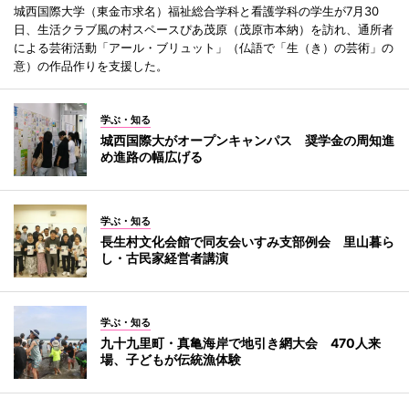
城西国際大学（東金市求名）福祉総合学科と看護学科の学生が7月30
日、生活クラブ風の村スペースぴあ茂原（茂原市本納）を訪れ、通所者
による芸術活動「アール・ブリュット」（仏語で「生（き）の芸術」の
意）の作品作りを支援した。
学ぶ・知る
城西国際大がオープンキャンパス 奨学金の周知進
め進路の幅広げる
学ぶ・知る
長生村文化会館で同友会いすみ支部例会 里山暮ら
し・古民家経営者講演
学ぶ・知る
九十九里町・真亀海岸で地引き網大会 470人来
場、子どもが伝統漁体験