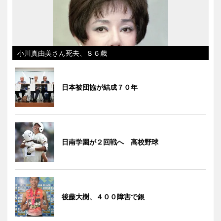
小川真由美さん死去、８６歳
日本被団協が結成７０年
日南学園が２回戦へ 高校野球
後藤大樹、４００障害で銀