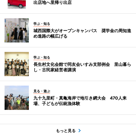
出店地へ里帰り出店
学ぶ・知る
城西国際大がオープンキャンパス 奨学金の周知進
め進路の幅広げる
学ぶ・知る
長生村文化会館で同友会いすみ支部例会 里山暮ら
し・古民家経営者講演
見る・遊ぶ
九十九里町・真亀海岸で地引き網大会 470人来
場、子どもが伝統漁体験
もっと見る