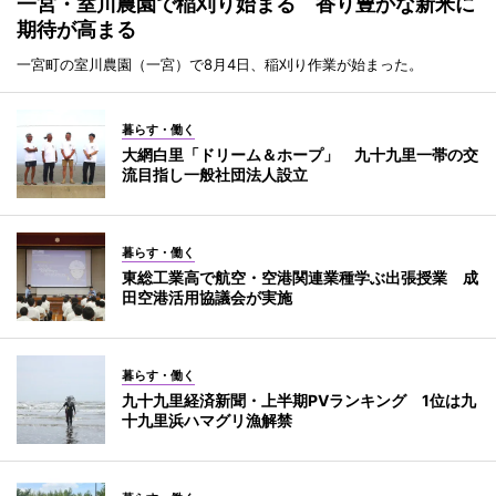
一宮・室川農園で稲刈り始まる 香り豊かな新米に
期待が高まる
一宮町の室川農園（一宮）で8月4日、稲刈り作業が始まった。
暮らす・働く
大網白里「ドリーム＆ホープ」 九十九里一帯の交
流目指し一般社団法人設立
暮らす・働く
東総工業高で航空・空港関連業種学ぶ出張授業 成
田空港活用協議会が実施
暮らす・働く
九十九里経済新聞・上半期PVランキング 1位は九
十九里浜ハマグリ漁解禁