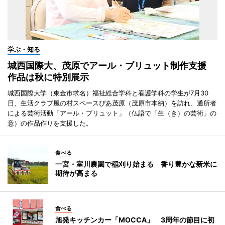
学ぶ・知る
城西国際大、茂原でアール・ブリュット制作支援
作品は秋に特別展示
城西国際大学（東金市求名）福祉総合学科と看護学科の学生が7月30
日、生活クラブ風の村スペースぴあ茂原（茂原市本納）を訪れ、通所者
による芸術活動「アール・ブリュット」（仏語で「生（き）の芸術」の
意）の作品作りを支援した。
食べる
一宮・室川農園で稲刈り始まる 香り豊かな新米に
期待が高まる
食べる
旭発キッチンカー「MOCCA」 3周年の節目に初