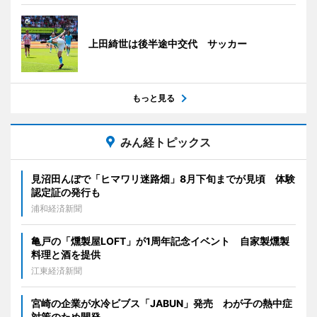
上田綺世は後半途中交代 サッカー
もっと見る
みん経トピックス
見沼田んぼで「ヒマワリ迷路畑」8月下旬までが見頃 体験
認定証の発行も
浦和経済新聞
亀戸の「燻製屋LOFT」が1周年記念イベント 自家製燻製
料理と酒を提供
江東経済新聞
宮崎の企業が水冷ビブス「JABUN」発売 わが子の熱中症
対策のため開発