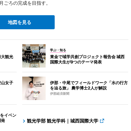
1月ごろの完成を目指す。
地図を見る
学ぶ・知る
際大観光
東金で域学共創プロジェクト報告会 城西
国際大生が9つのテーマ発表
豊山女子
伊那・中尾でフィールドワーク「水の行方
を辿る旅」 農学博士2人が解説
伊那経済新聞
をイベン
開発
観光学部 観光学科｜城西国際大学