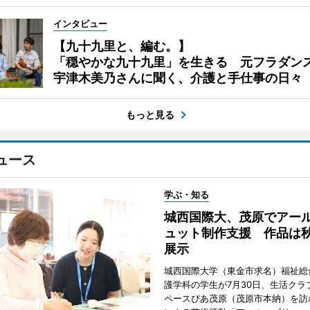
インタビュー
【九十九里と、編む。】
「穏やかな九十九里」を生きる 元フラダン
宇津木美乃さんに聞く、介護と手仕事の日々
もっと見る
ュース
学ぶ・知る
城西国際大、茂原でアー
ュット制作支援 作品は
展示
城西国際大学（東金市求名）福祉総
護学科の学生が7月30日、生活クラ
ペースぴあ茂原（茂原市本納）を訪