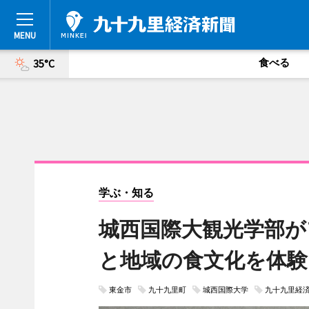
食べる
35°C
学ぶ・知る
城西国際大観光学部が
と地域の食文化を体験
東金市
九十九里町
城西国際大学
九十九里経