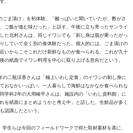
す。
のごま漬け」を初体験。「酸っぱいと聞いていたが、酢がさ
、ご飯が進む味だった」と話す。午後に立ち寄ったサンライ
した北村さんは、同じイワシでも「刺し身は脂が乗ったがっ
りしていて全く別の食体験だった。個人的には、ごま漬けの
近いからこそこれだけ新鮮なものが食べられる。これが九十
後の紙面でイワシ料理を中心に取り上げる意向だという。
年の二瓶涼香さんは「極上いわし定食」のイワシの刺し身に
ておなかいっぱい。一人暮らしで海鮮はなかなか食べられな
同学科2年の大用峻平さんは、施設内の「いわし資料館」に
れを紙面にまとめようかと考え中」と話した。生鮮品が多く
も認識したという。
。学生らは今回のフィールドワークで得た取材素材を基に、