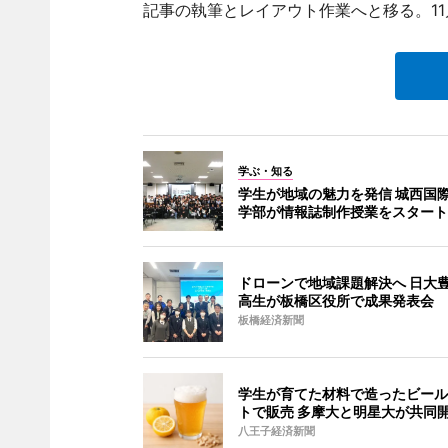
記事の執筆とレイアウト作業へと移る。1
学ぶ・知る
学生が地域の魅力を発信 城西国
学部が情報誌制作授業をスタート
ドローンで地域課題解決へ 日大
高生が板橋区役所で成果発表会
板橋経済新聞
学生が育てた材料で造ったビール
トで販売 多摩大と明星大が共同
八王子経済新聞