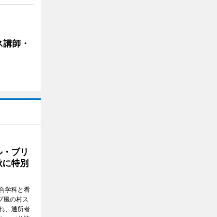
ス講師・
ル・ブリ
秋に特別
合学科と看
ブ風の村ス
れ、通所者