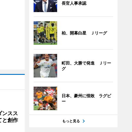
長官人事承認
柏、開幕白星 Ｊリーグ
町田、大勝で発進 Ｊリー
グ
日本、豪州に惜敗 ラグビ
ー
ダンスス
てと創作
もっと見る