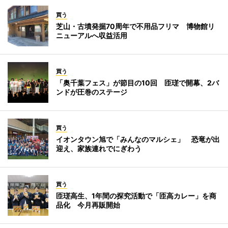
買う
芝山・古墳発掘70周年で不用品フリマ 博物館リ
ニューアルへ収益活用
買う
「奥千葉フェス」が節目の10回 匝瑳で開幕、2バ
ンドが圧巻のステージ
買う
イオンタウン旭で「みんなのマルシェ」 恐竜が出
迎え、家族連れでにぎわう
買う
匝瑳高生、1年間の探究活動で「匝高カレー」を商
品化 今月再販開始