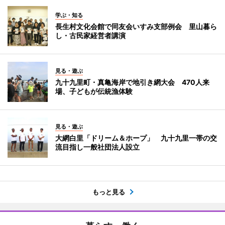
学ぶ・知る
長生村文化会館で同友会いすみ支部例会 里山暮ら
し・古民家経営者講演
見る・遊ぶ
九十九里町・真亀海岸で地引き網大会 470人来
場、子どもが伝統漁体験
見る・遊ぶ
大網白里「ドリーム＆ホープ」 九十九里一帯の交
流目指し一般社団法人設立
もっと見る