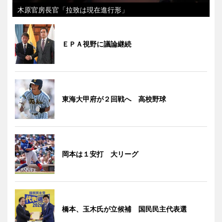
木原官房長官「拉致は現在進行形」
ＥＰＡ視野に議論継続
東海大甲府が２回戦へ 高校野球
岡本は１安打 大リーグ
橋本、玉木氏が立候補 国民民主代表選